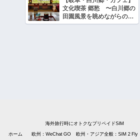
【岐阜・白川郷・カフェ】
文化喫茶 郷愁 〜白川郷の
田園風景を眺めながらのコ
ーヒー
海外旅行時にオトクなプリペイドSIM
ホーム
欧州：WeChat GO
欧州・アジア全般：SIM 2 Fly