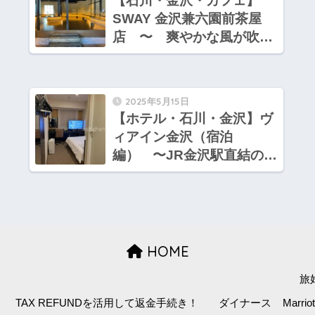
【石川・金沢・カフェ】
SWAY 金沢兼六園前茶屋
店 〜 爽やかな風が吹き
込むオシャレカフェ
2025年5月15日
【ホテル・石川・金沢】ヴ
ィアイン金沢（宿泊
編） 〜JR金沢駅直結のビ
ジネスホテル
HOME
旅
TAX REFUNDを活用して返金手続き！
ダイナース
Marr