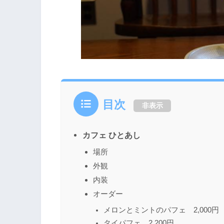
目次
非表示
カフェ ひとあし
場所
外観
内装
オーダー
メロンとミントのパフェ 2,000円
タイパフェ 2,200円