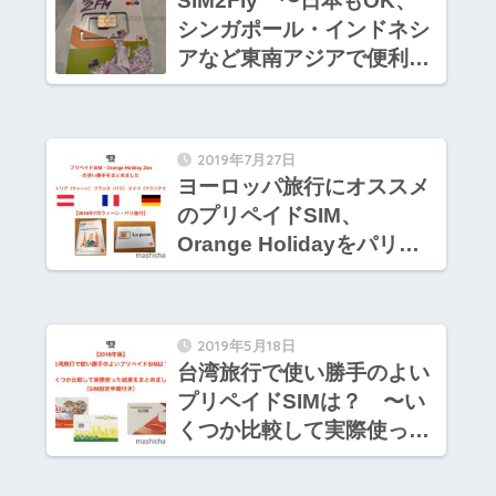
SIM2Fly 〜日本もOK、
シンガポール・インドネシ
アなど東南アジアで便利に
使えるSIMカード
2019年7月27日
ヨーロッパ旅行にオススメ
のプリペイドSIM、
Orange Holidayをパリ、
ウィーン、フランクフルト
で利用してきました【2019
年7月ウィーン・パリ旅
2019年5月18日
行】
台湾旅行で使い勝手のよい
プリペイドSIMは？ 〜い
くつか比較して実際使った
結果をまとめました（SIM
設定手順付き）