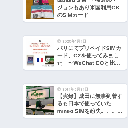
tabitsu SIM 〜eSIMバー
ジョンもあり米国利用OK
のSIMカード
2020年1月9日
パリにてプリペイドSIMカ
ード、O2を使ってみまし
た 〜WeChat GOと比較
した使い勝手を詳細レポー
ト
2019年6月29日
【実録】成田に無事到着す
るも日本で使っていた
mineo SIMを紛失。。。
【2019年5月・台湾旅行】
10