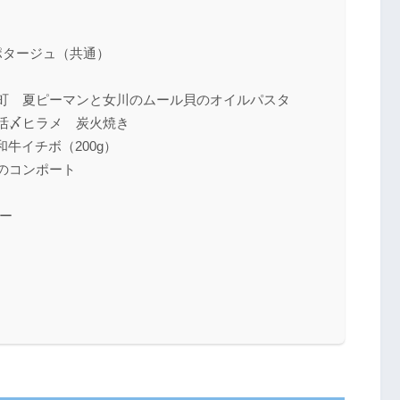
ポタージュ（共通）
町 夏ピーマンと女川のムール貝のオイルパスタ
活〆ヒラメ 炭火焼き
牛イチボ（200g）
のコンポート
ー