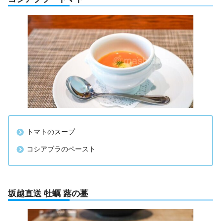
トマトのスープ
コシアブラのペースト
坂越直送 牡蠣 蕗の薹