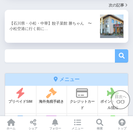
次の記事
【石川県・小松・中華】餃子菜館 勝ちゃん 〜
小松空港に行く前に…
メニュー
目次へ
GO
プリペイドSIM
海外免税手続き
クレジットカー
ポイント・マイ
ド
ル活用
ホーム
シェア
フォロー
メニュー
検索
トップ
グルメ
ホテル
ラウンジ
旅行記