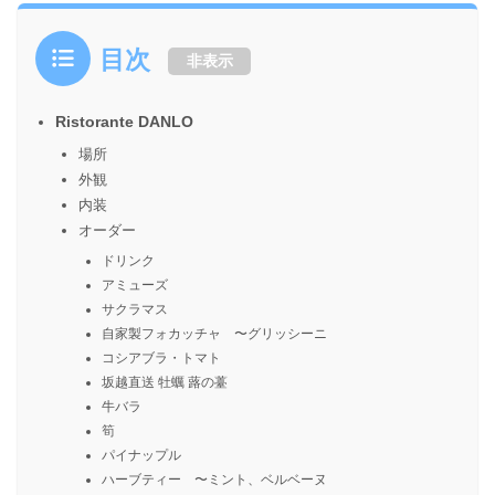
目次
非表示
Ristorante DANLO
場所
外観
内装
オーダー
ドリンク
アミューズ
サクラマス
自家製フォカッチャ 〜グリッシーニ
コシアブラ・トマト
坂越直送 牡蠣 蕗の薹
牛バラ
筍
パイナップル
ハーブティー 〜ミント、ベルベーヌ