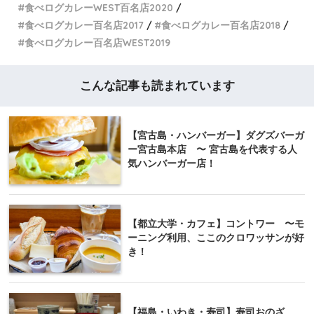
食べログカレーWEST百名店2020
食べログカレー百名店2017
食べログカレー百名店2018
食べログカレー百名店WEST2019
こんな記事も読まれています
【宮古島・ハンバーガー】ダグズバーガ
ー宮古島本店 〜 宮古島を代表する人
気ハンバーガー店！
【都立大学・カフェ】コントワー 〜モ
ーニング利用、ここのクロワッサンが好
き！
【福島・いわき・寿司】寿司おのざ