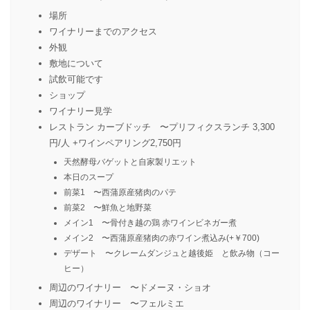
場所
ワイナリーまでのアクセス
外観
敷地について
試飲可能です
ショップ
ワイナリー見学
レストラン カーブドッチ 〜プリフィクスランチ 3,300
円/人 +ワインペアリング2,750円
天然酵母バゲットと自家製リエット
本日のスープ
前菜1 〜西蒲原産猪肉のパテ
前菜2 〜鮮魚と地野菜
メイン1 〜骨付き越の鶏 赤ワインビネガー煮
メイン2 〜西蒲原産猪肉の赤ワイン煮込み(+￥700)
デザート 〜クレームダンジュと越後姫 と飲み物（コー
ヒー）
周辺のワイナリー 〜ドメーヌ・ショオ
周辺のワイナリー 〜フェルミエ