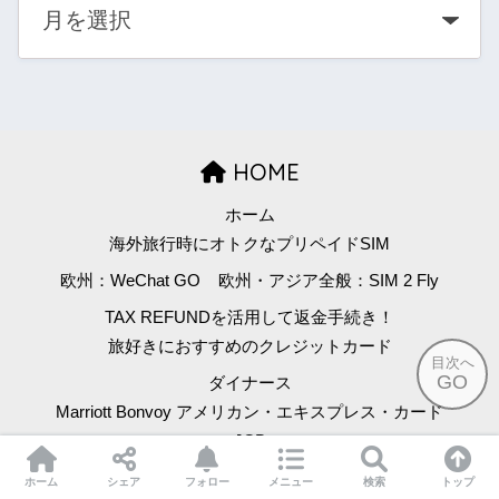
HOME
ホーム
海外旅行時にオトクなプリペイドSIM
欧州：WeChat GO
欧州・アジア全般：SIM 2 Fly
TAX REFUNDを活用して返金手続き！
旅好きにおすすめのクレジットカード
目次へ
GO
ダイナース
Marriott Bonvoy アメリカン・エキスプレス・カード
JCB
旅行記
空港ラウンジ
お問い合わせ
ホーム
シェア
フォロー
メニュー
検索
トップ