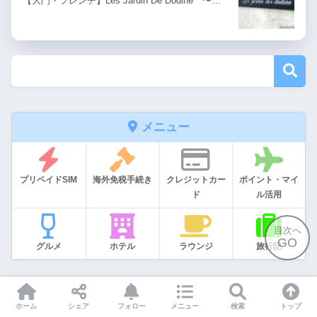
【大門・フレンチ】Les Jardin De Dodine 〜…
メニュー
プリペイドSIM
海外免税手続き
クレジットカー
ポイント・マイ
ド
ル活用
目次へ
GO
グルメ
ホテル
ラウンジ
旅行記
アーカイブ
ホーム
シェア
フォロー
メニュー
検索
トップ