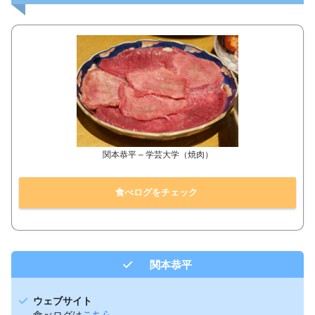
関本恭平 – 学芸大学（焼肉）
食べログをチェック
関本恭平
ウェブサイト
食べログは
こちら
。