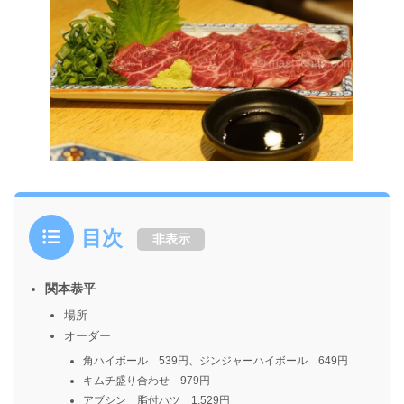
目次
非表示
関本恭平
場所
オーダー
角ハイボール 539円、ジンジャーハイボール 649円
キムチ盛り合わせ 979円
アブシン 脂付ハツ 1,529円