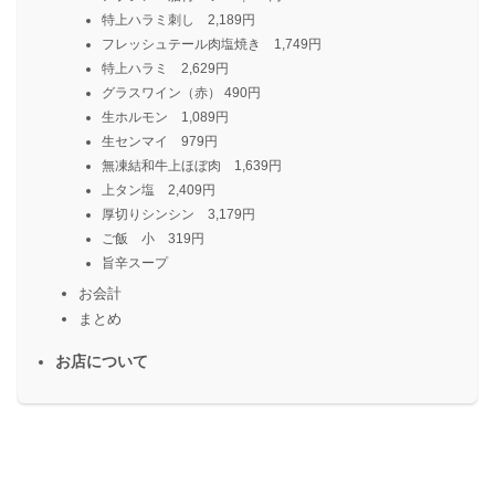
特上ハラミ刺し 2,189円
フレッシュテール肉塩焼き 1,749円
特上ハラミ 2,629円
グラスワイン（赤） 490円
生ホルモン 1,089円
生センマイ 979円
無凍結和牛上ほぼ肉 1,639円
上タン塩 2,409円
厚切りシンシン 3,179円
ご飯 小 319円
旨辛スープ
お会計
まとめ
お店について