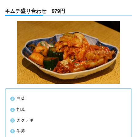
キムチ盛り合わせ 979円
白菜
胡瓜
カクテキ
牛蒡