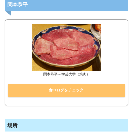
関本恭平
関本恭平 – 学芸大学（焼肉）
食べログをチェック
場所