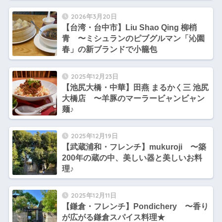
2026年3月20日
【台湾・台中市】Liu Shao Qing 柳梢
青 〜ミシュランのピブグルマン「沁園
春」の新ブランドで小籠包
2025年12月23日
【池尻大橋・中華】田燕 まるかく三 池尻
大橋店 〜羊豚のマーラービャンビャン
麺♪
2025年12月19日
【武蔵浦和・フレンチ】mukuroji 〜築
200年の蔵の中、美しい器と美しいお料
理♪
2025年12月11日
【鎌倉・フレンチ】Pondichery 〜香り
が広がる鎌倉スパイス料理★