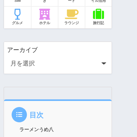
SIM
き
ード
イル活用
グルメ
ホテル
ラウンジ
旅行記
アーカイブ
目次
ラーメンうめ八