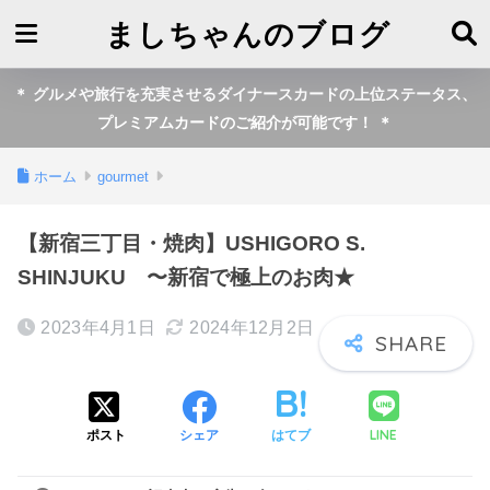
USHIGORO S. SHINJUKU
場所
コース
トリュフと白子、スッポンの茶碗蒸し
子持ち昆布とウチモモの手巻き
ガリのたたき
旬野菜6種
黒タン厚切り
特選ハラミ
サラダ
シャトーブリアンと黒トリュフカツサンド
サーロインのしゃぶしゃぶ
トリュフとザブトンのすき焼き
厳選サーロイン
口直しの水キムチ
毛蟹とザブトンの土鍋ご飯
紅玉りんごとバニラアイスクリーム
まとめ
お店について
ましちゃんのブログ
＊ グルメや旅行を充実させるダイナースカードの上位ステータス、
プレミアムカードのご紹介が可能です！ ＊
ホーム
gourmet
【新宿三丁目・焼肉】USHIGORO S.
SHINJUKU 〜新宿で極上のお肉★
2023年4月1日
2024年12月2日
LINE
ポスト
シェア
はてブ