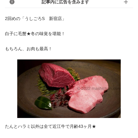
記事内に広告を含みます
2回めの「うしごろS 新宿店」
白子に毛蟹★冬の味覚を堪能！
もちろん、お肉も最高！
たんとハラミ以外は全て近江牛で月齢43ヶ月★