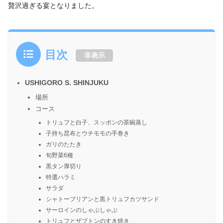
贅沢過ぎる宴となりました。
目次
非表示
USHIGORO S. SHINJUKU
場所
コース
トリュフと白子、スッポンの茶碗蒸し
子持ち昆布とウチモモの手巻き
ガリのたたき
旬野菜6種
黒タン厚切り
特選ハラミ
サラダ
シャトーブリアンと黒トリュフカツサンド
サーロインのしゃぶしゃぶ
トリュフとザブトンのすき焼き