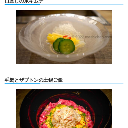
口直しの水キムチ
毛蟹とザブトンの土鍋ご飯