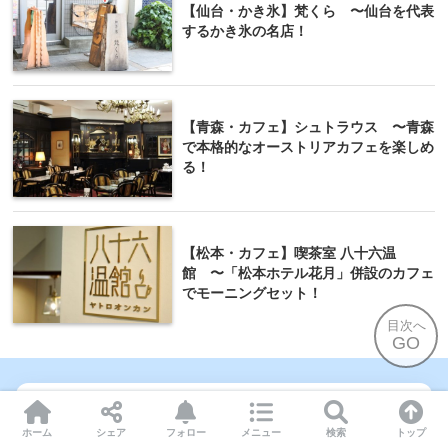
【仙台・かき氷】梵くら 〜仙台を代表
するかき氷の名店！
【青森・カフェ】シュトラウス 〜青森
で本格的なオーストリアカフェを楽しめ
る！
【松本・カフェ】喫茶室 八十六温
館 〜「松本ホテル花月」併設のカフェ
でモーニングセット！
目次へ
GO
この記事を書いた人
ホーム
シェア
フォロー
メニュー
検索
トップ