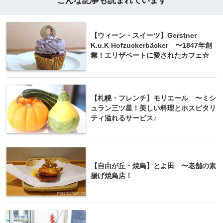
【ウィーン・スイーツ】Gerstner
K.u.K Hofzuckerbäcker 〜1847年創
業！エリザベートに愛されたカフェ☆
【札幌・フレンチ】モリエール 〜ミシ
ュラン三ツ星！美しい料理とホスピタリ
ティ溢れるサービス♪
【自由が丘・焼鳥】とよ田 〜老舗の素
揚げ焼鳥店！