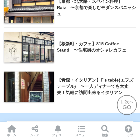
【京都・北大路・スペイン料理】
Raiz 〜京都で楽しむモダンスパニッシ
ュ
【桜新町・カフェ】815 Coffee
Stand 〜住宅街のオシャレカフェ
【青森・イタリアン】F's table(エフズ
テーブル) 〜一人ディナーでも大丈
夫！気軽に訪問出来るイタリアン
目次へ
GO
この記事を書いた人
ホーム
シェア
フォロー
メニュー
検索
トップ