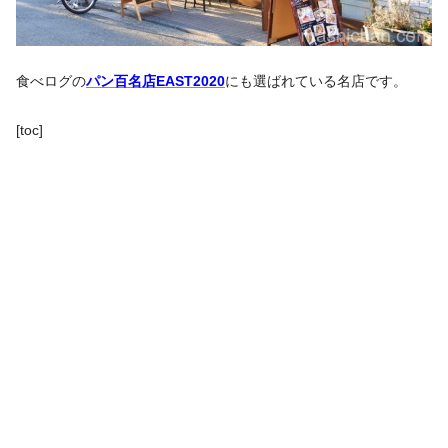
食べログの
パン百名店EAST2020
にも選ばれている名店です。
[toc]