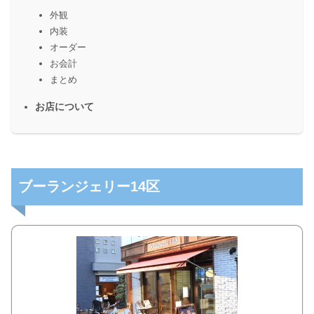
外観
内装
オーダー
お会計
まとめ
お店について
ブーランジェリー14区