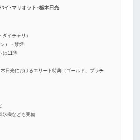
バイ･マリオット･栃木日光
・ダイチャリ）
イン）・禁煙
は11時
ト･栃木日光におけるエリート特典（ゴールド、プラチ
ど
製氷機なども完備