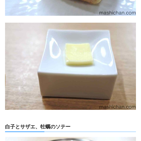
白子とサザエ、牡蠣のソテー