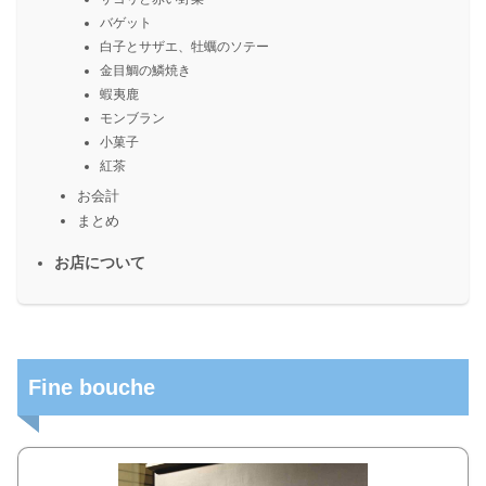
バゲット
白子とサザエ、牡蠣のソテー
金目鯛の鱗焼き
蝦夷鹿
モンブラン
小菓子
紅茶
お会計
まとめ
お店について
Fine bouche