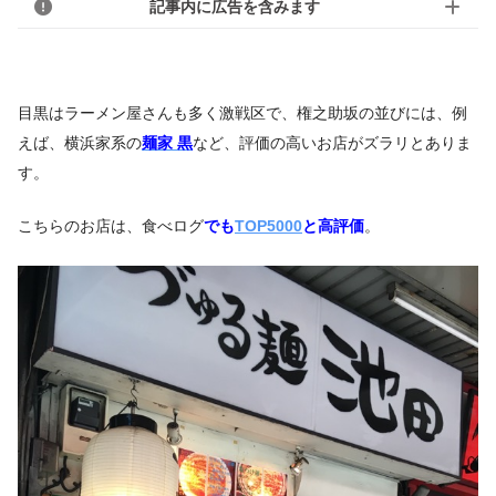
記事内に広告を含みます
目黒はラーメン屋さんも多く激戦区で、権之助坂の並びには、例
えば、横浜家系の
麺家 黒
など、評価の高いお店がズラリとありま
す。
こちらのお店は、食べログ
でも
TOP5000
と高評価
。