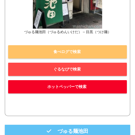
づゅる麺池田（づゅるめんいけだ） – 目黒（つけ麺）
食べログで検索
ぐるなびで検索
ホットペッパーで検索
づゅる麺池田