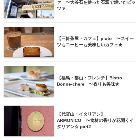
ァ 〜大谷石を使った石窯で焼いたピッ
ツァ
【三軒茶屋・カフェ】pluto 〜スイー
ツもコーヒーも美味しいカフェ★
【福島・郡山・フレンチ】Bistro
Bonne-chere 〜香りも美味★
【代官山・イタリアン】
ARMONICO 〜食材の香りが花開くイ
タリアン☆ part2