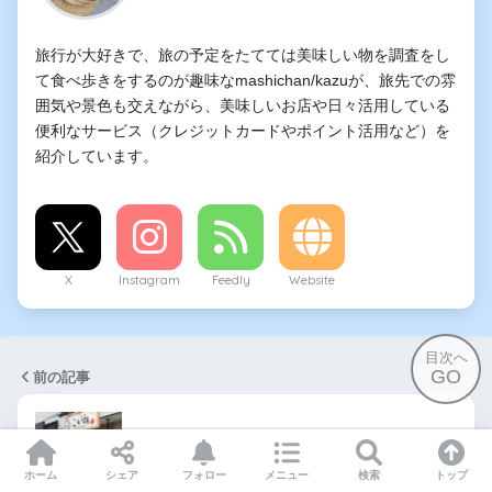
旅行が大好きで、旅の予定をたてては美味しい物を調査をし
て食べ歩きをするのが趣味なmashichan/kazuが、旅先での雰
囲気や景色も交えながら、美味しいお店や日々活用している
便利なサービス（クレジットカードやポイント活用など）を
紹介しています。
X
Instagram
Feedly
Website
目次へ
GO
前の記事
【目黒・とんかつ】とんかつ目黒こがね 〜とん
かつ激戦区目黒の新…
ホーム
シェア
フォロー
メニュー
検索
トップ