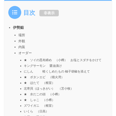
目次
非表示
伊勢鮨
場所
外観
内装
オーダー
★ ソイの昆布締め （小樽） お塩とスダチをかけて
キングサーモン 醤油漬け
にしん 軽くしめたもの 柚子胡椒を添えて
★ ボタンエビ （噴火湾）
★ ほたて （根室）
北寄貝（ほっきがい） （苫小牧）
★ 水だこの頭 （小樽）
★ しゃこ （小樽）
ズワイガニ （根室）
いくら （日高）