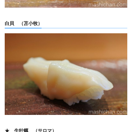
白貝 （苫小牧）
★ 生牡蠣 （サロマ）