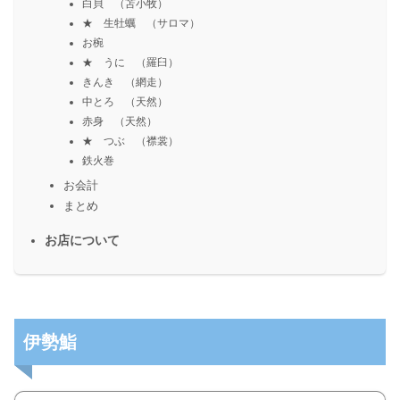
白貝 （苫小牧）
★ 生牡蠣 （サロマ）
お椀
★ うに （羅臼）
きんき （網走）
中とろ （天然）
赤身 （天然）
★ つぶ （襟裳）
鉄火巻
お会計
まとめ
お店について
伊勢鮨