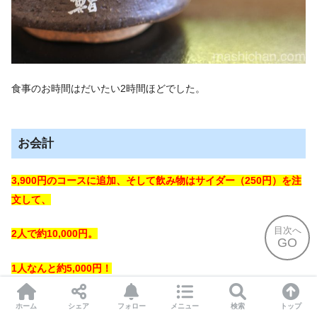
食事のお時間はだいたい2時間ほどでした。
お会計
3,900円のコースに追加、そして飲み物はサイダー（250円）を注
文して、
目次へ
2人で約10,000円。
GO
1人なんと約5,000円！
お得過ぎて驚いてしまいました。
ホーム
シェア
フォロー
メニュー
検索
トップ