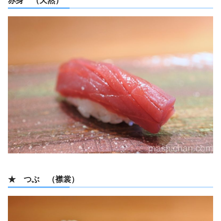
赤身 （天然）
★ つぶ （襟裳）