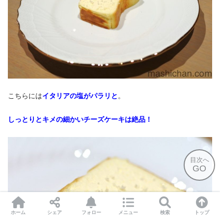
こちらには
イタリアの塩がパラリと
。
しっとりとキメの細かいチーズケーキは絶品！
目次へ
GO
ホーム
シェア
フォロー
メニュー
検索
トップ