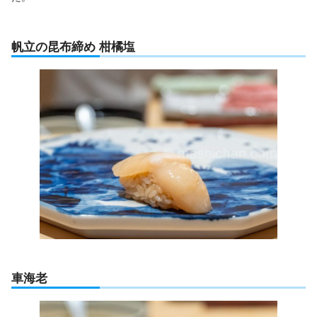
帆立の昆布締め 柑橘塩
車海老