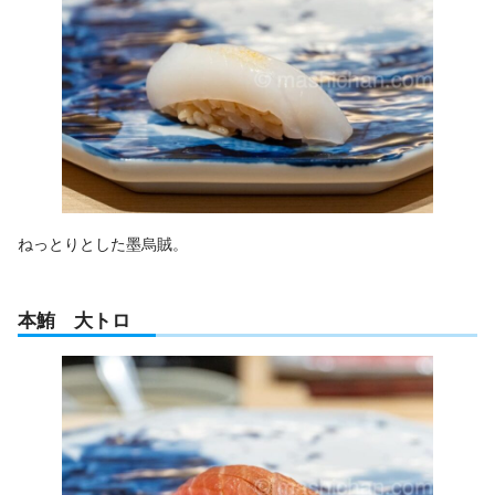
ねっとりとした墨烏賊。
本鮪 大トロ