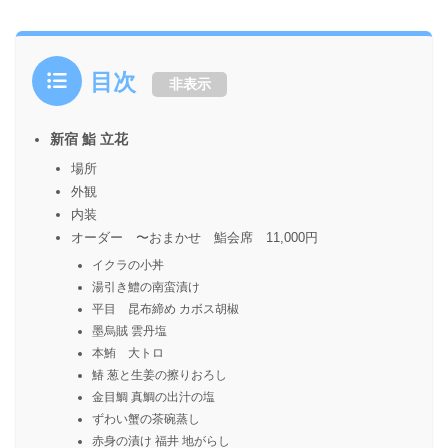
目次
非表示
新宿 鮨 立花
場所
外観
内装
オーダー 〜おまかせ 鮨会席 11,000円
イクラの小丼
湯引き鱧の南蛮漬け
平目 昆布締め カボス胡椒
墨烏賊 雲丹塩
本鮪 大トロ
鰆 葱と生姜の擦りおろし
金目鯛 真鯛の出汁の塩
ずわい蟹の茶碗蒸し
赤身の漬け 福井 地がらし