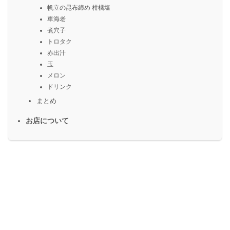
帆立の昆布締め 柑橘塩
車海老
煮穴子
トロタク
赤出汁
玉
メロン
ドリンク
まとめ
お店について