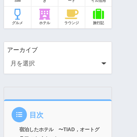
SIM
き
ード
イル活用
グルメ
ホテル
ラウンジ
旅行記
アーカイブ
目次
宿泊したホテル 〜TIAD，オートグ