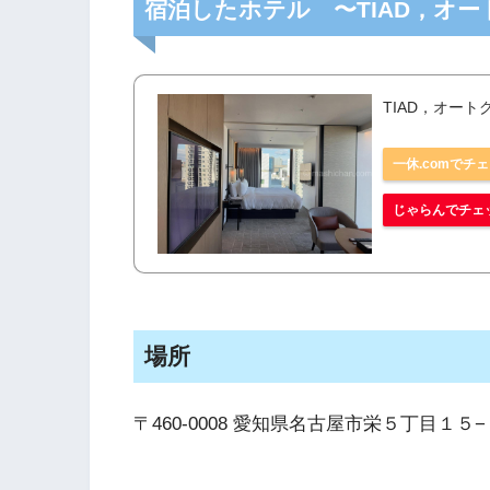
宿泊したホテル 〜TIAD，オ
TIAD，オー
一休.comでチ
じゃらんでチェ
場所
〒460-0008 愛知県名古屋市栄５丁目１５