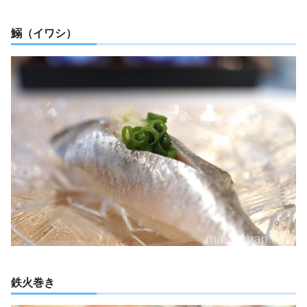
鰯（イワシ）
鉄火巻き