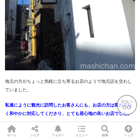
地元の方がちょっと気軽に立ち寄るお店のようで地元話を交わし
ていました。
目次へ
私達にように観光に訪問したお客さんにも、お店の方は変わりな
GO
く和やかに対応してくださり、とても居心地の良いお店でした。
ホーム
シェア
フォロー
メニュー
検索
トップ