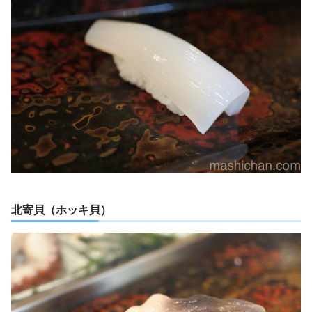
北寄貝（ホッキ貝）