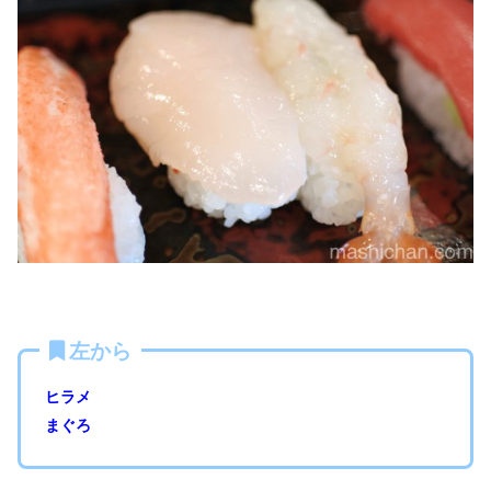
左から
ヒラメ
まぐろ