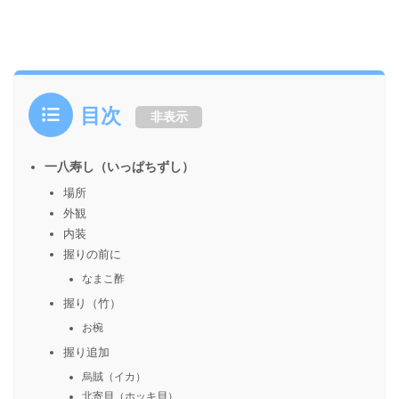
目次
非表示
一八寿し（いっぱちずし）
場所
外観
内装
握りの前に
なまこ酢
握り（竹）
お椀
握り追加
烏賊（イカ）
北寄貝（ホッキ貝）