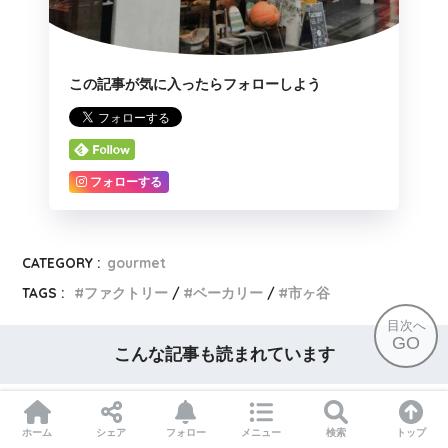
この記事が気に入ったらフォローしよう
フォローする
CATEGORY :
gourmet
TAGS :
ファクトリー
ベーカリー
市ヶ谷
目次へ
GO
こんな記事も読まれています
【ドイツ・フュッセン・ベーカリー】
ホーム
シェア
フォロー
メニュー
検索
トップ
Bäckerei Höfler 〜イートイン有り★