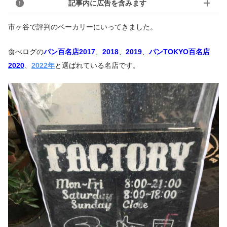
記事内に広告を含みます
市ヶ谷で評判のベーカリーにいってきました。
食べログの
パン百名店
2017
、
2018
、
2019
、
パンTOKYO百名店
2020
、
2022年
と選ばれている名店です。