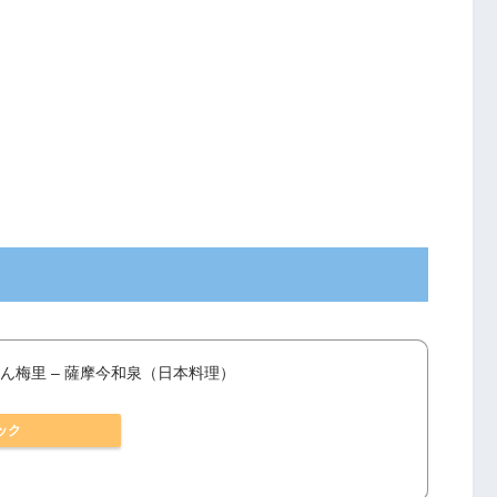
ん梅里 – 薩摩今和泉（日本料理）
ック