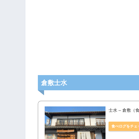
倉敷士水
士水 – 倉敷（
食べログをチェ