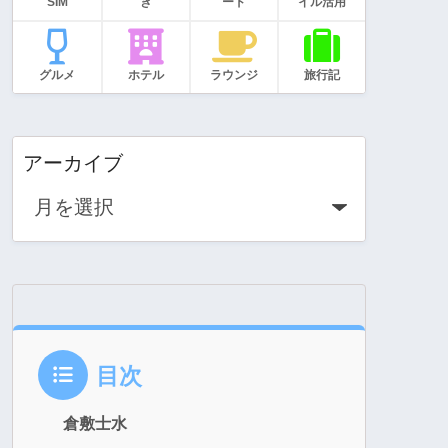
SIM
き
ード
イル活用
グルメ
ホテル
ラウンジ
旅行記
アーカイブ
目次
倉敷士水