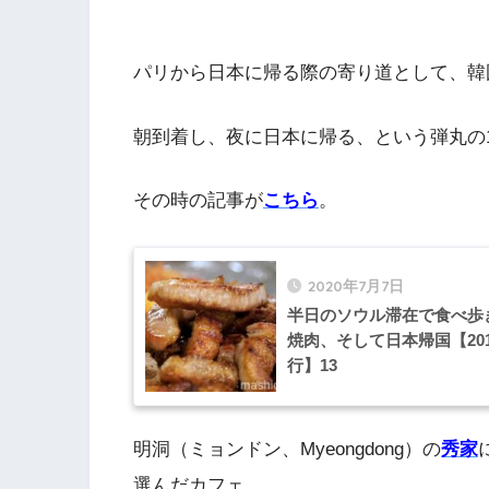
パリから日本に帰る際の寄り道として、韓
朝到着し、夜に日本に帰る、という弾丸の
その時の記事が
こちら
。
2020年7月7日
半日のソウル滞在で食べ歩
焼肉、そして日本帰国【2019
行】13
明洞（ミョンドン、Myeongdong）の
秀家
選んだカフェ。