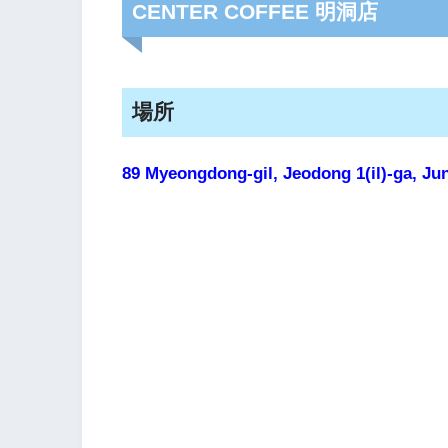
CENTER COFFEE 明洞店
場所
89 Myeongdong-gil, Jeodong 1(il)-ga, J