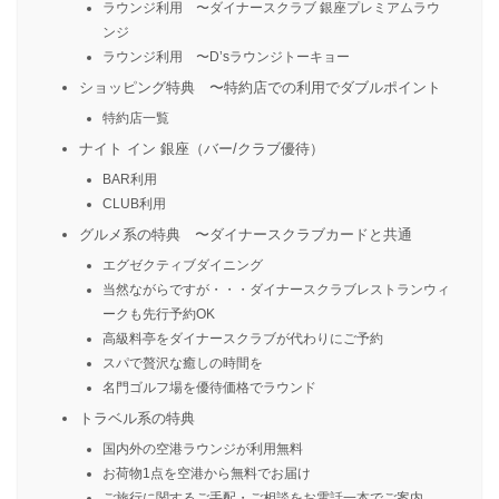
ラウンジ利用 〜ダイナースクラブ 銀座プレミアムラウ
ンジ
ラウンジ利用 〜D’sラウンジトーキョー
ショッピング特典 〜特約店での利用でダブルポイント
特約店一覧
ナイト イン 銀座（バー/クラブ優待）
BAR利用
CLUB利用
グルメ系の特典 〜ダイナースクラブカードと共通
エグゼクティブダイニング
当然ながらですが・・・ダイナースクラブレストランウィ
ークも先行予約OK
高級料亭をダイナースクラブが代わりにご予約
スパで贅沢な癒しの時間を
名門ゴルフ場を優待価格でラウンド
トラベル系の特典
国内外の空港ラウンジが利用無料
お荷物1点を空港から無料でお届け
ご旅行に関するご手配・ご相談をお電話一本でご案内