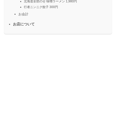
北海道全部のせ 味噌ラーメン 1,980円
行者ニンニク餃子 300円
お会計
お店について