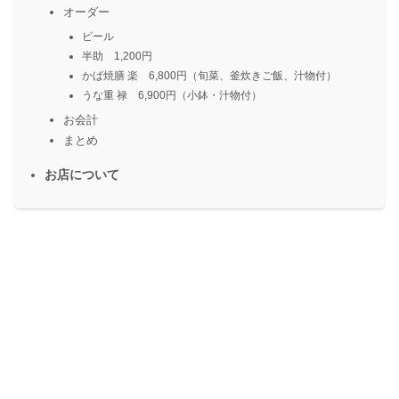
オーダー
ビール
半助 1,200円
かば焼膳 楽 6,800円（旬菜、釜炊きご飯、汁物付）
うな重 禄 6,900円（小鉢・汁物付）
お会計
まとめ
お店について