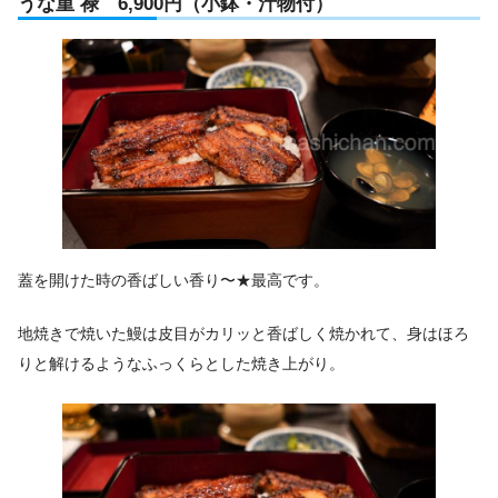
うな重 禄 6,900円（小鉢・汁物付）
蓋を開けた時の香ばしい香り〜★最高です。
地焼きで焼いた鰻は皮目がカリッと香ばしく焼かれて、身はほろ
りと解けるようなふっくらとした焼き上がり。