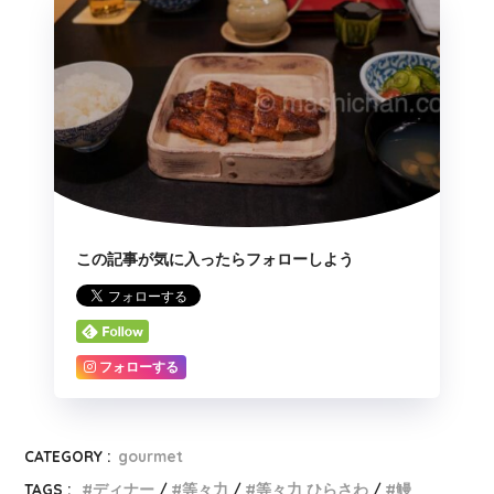
この記事が気に入ったらフォローしよう
フォローする
CATEGORY :
gourmet
TAGS :
ディナー
等々力
等々力 ひらさわ
鰻