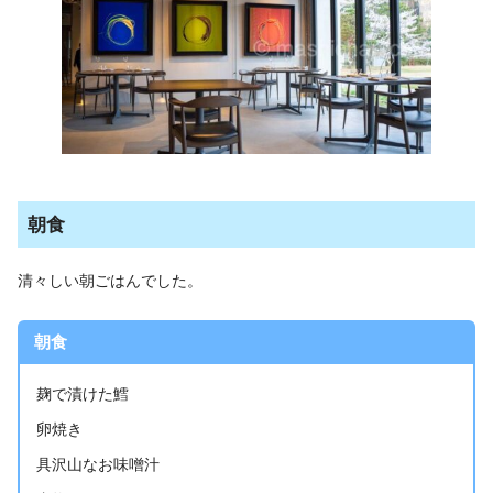
朝食
清々しい朝ごはんでした。
朝食
麹で漬けた鱈
卵焼き
具沢山なお味噌汁