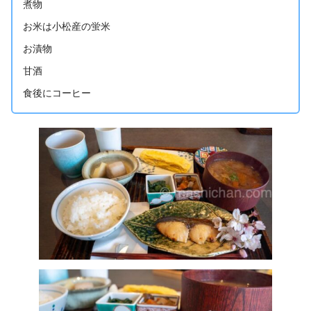
煮物
お米は小松産の蛍米
お漬物
甘酒
食後にコーヒー