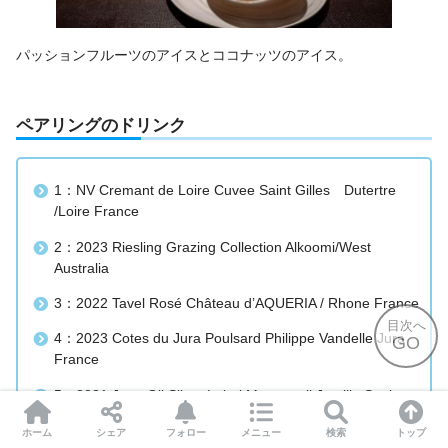
パッションフルーツのアイスとココナッツのアイス。
ペアリングのドリンク
1：NV Cremant de Loire Cuvee Saint Gilles Dutertre
/Loire France
2：2023 Riesling Grazing Collection Alkoomi/West
Australia
3：2022 Tavel Rosé Château d’AQUERIA / Rhone France
目次へ
4：2023 Cotes du Jura Poulsard Philippe Vandelle Jura
GO
France
5：2021 Juan Gil Silver Label Monastrell Jumilla Spain
6：黒谷有机干紅/洋県 欧西省 China
ホーム
シェア
フォロー
メニュー
検索
トップ