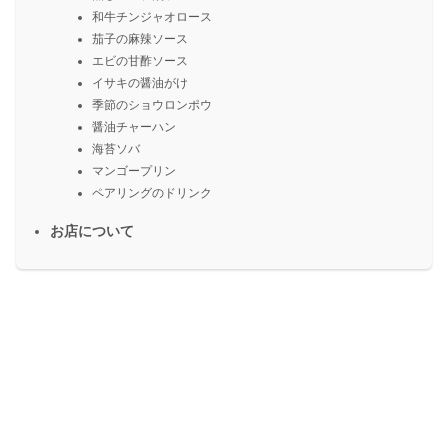
和牛チンジャオロース
茄子の麻辣ソース
エビの甘酢ソース
イサキの醤油がけ
季節のショウロンポウ
醤油チャーハン
海苔ソバ
マンゴープリン
ペアリングのドリンク
お店について