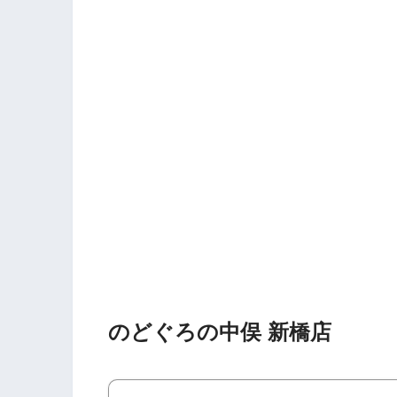
のどぐろの中俣 新橋店