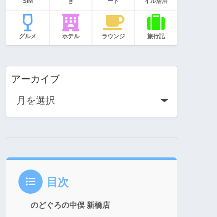
SIM
き
ード
イル活用
グルメ
ホテル
ラウンジ
旅行記
アーカイブ
目次
のどぐろの中俣 新橋店