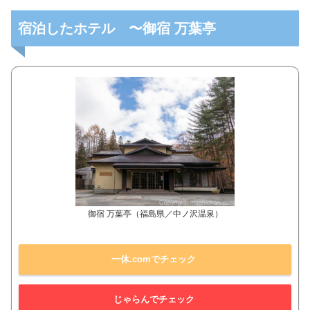
宿泊したホテル 〜御宿 万葉亭
御宿 万葉亭（福島県／中ノ沢温泉）
一休.comでチェック
じゃらんでチェック