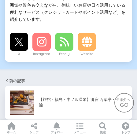
囲気や景色も交えながら、美味しいお店や日々活用している
便利なサービス（クレジットカードやポイント活用など）を
紹介しています。
X
Instagram
Feedly
Website
前の記事
目次へ
【旅館・福島・中ノ沢温泉】御宿 万葉亭・夕食
GO
編
次の記事
ホーム
シェア
フォロー
メニュー
検索
トップ