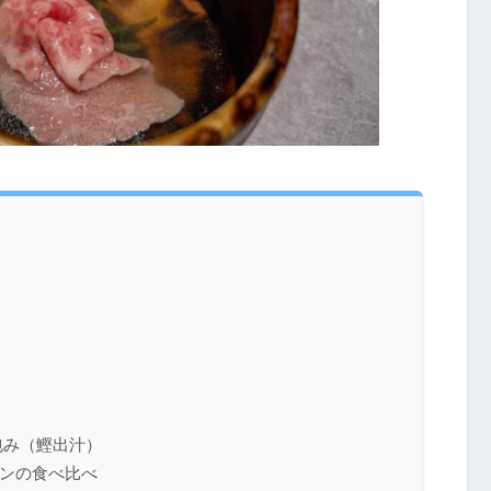
）
包み（鰹出汁）
ンの食べ比べ