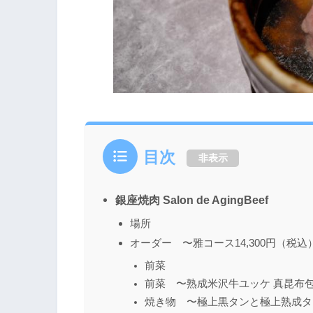
目次
非表示
銀座焼肉 Salon de AgingBeef
場所
オーダー 〜雅コース14,300円（税込
前菜
前菜 〜熟成米沢牛ユッケ 真昆布
焼き物 〜極上黒タンと極上熟成タ