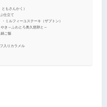
、ともさんかく）
ぶ仕立て
）・ミルフィーユステーキ（ザブトン）
きやき～ふわとろ奥久慈卵と～
土鍋ご飯
フ入りカラメル