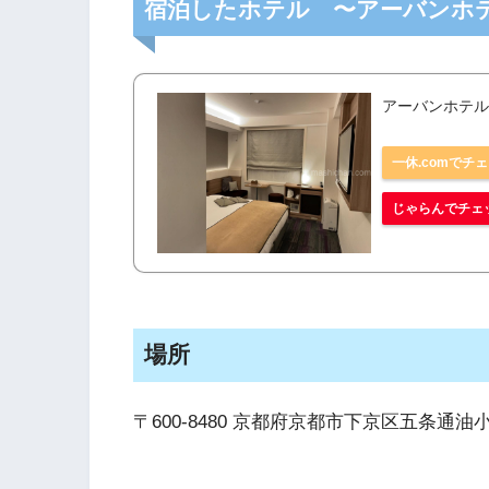
宿泊したホテル 〜アーバンホ
アーバンホテ
一休.comでチ
じゃらんでチェ
場所
〒600-8480 京都府京都市下京区五条通