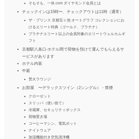
そもそも、一休.com ダイヤモンド会員とは
チェックインは15時〜、チェックアウトは11時（通常）
ザ・プリンス 京都宝ヶ池 オートグラフ コレクションにお
けるエリート特典（ゴールド、プラチナ）
プラチナエリート以上の会員対象のエリートウェルカムギ
フト
京都駅八条口-ホテル間で荷物を預けて運んでもらえるサ
ービスがあります
ホテル内装
中庭
焚火ラウンジ
お部屋 〜デラックスツイン（2シングル）・禁煙
クローゼット
スリッパ（使い捨て）
冷蔵庫、セキュリティボックス
荷物置き場
コーヒーマシン、電気ポット
ナイトウェア
加湿機能付き空気清浄機