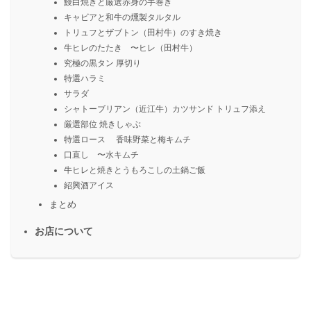
鰻白焼きと厳選赤身の手巻き
キャビアと和牛の燻製タルタル
トリュフとザブトン（田村牛）のすき焼き
牛ヒレのたたき 〜ヒレ（田村牛）
究極の黒タン 厚切り
特選ハラミ
サラダ
シャトーブリアン（近江牛）カツサンド トリュフ添え
厳選部位 焼きしゃぶ
特選ロース 香味野菜と梅キムチ
口直し 〜水キムチ
牛ヒレと焼きとうもろこしの土鍋ご飯
紹興酒アイス
まとめ
お店について