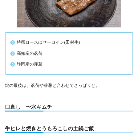
特撰ロースはサーロイン(田村牛)
高知産の茗荷
静岡産の芽葱
焼の最後は、茗荷や芽葱と合わせてさっぱりと。
口直し 〜水キムチ
牛ヒレと焼きとうもろこしの土鍋ご飯