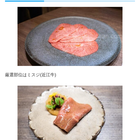
厳選部位はミスジ(近江牛)