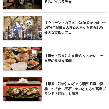
るスパイスラテ★
【ウィーン・カフェ】Cafe Central 〜
1876年創業☆大理石の柱から造られる
優美な宮殿カフェ
【日光・和食】お食事処 なんたい 〜
日光の食材を堪能！
【銀座・和食】のどぐろ専門 銀座中俣
極 〜「赤い宝石」★のどぐろの高級ブ
ランド「紅瞳」を満喫