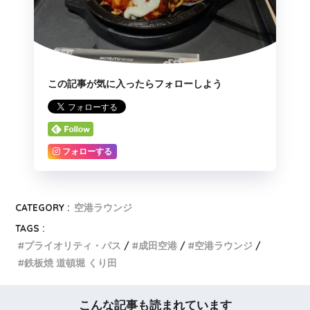
この記事が気に入ったらフォローしよう
フォローする
CATEGORY :
空港ラウンジ
TAGS :
プライオリティ・パス
成田空港
空港ラウンジ
鉄板焼 道頓堀 くり田
こんな記事も読まれています