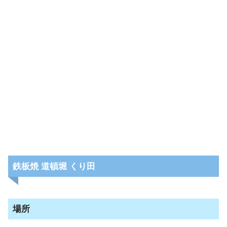
鉄板焼 道頓堀 くり田
場所