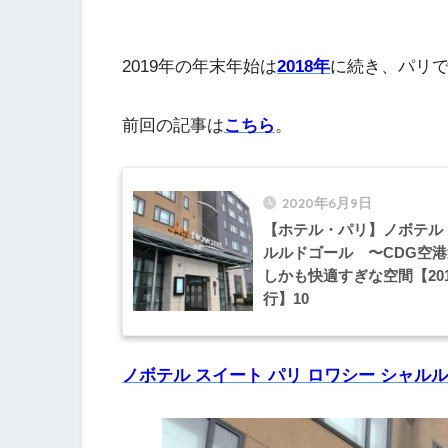
2019年の年末年始は
2018年
に続き、パリ
前回の記事は
こちら
。
2020年6月9日
【ホテル・パリ】ノボテル 
ルルドゴール 〜CDG空
しかも快適すぎな空間【2019
行】10
ノボテル スイート パリ ロワシー シャル