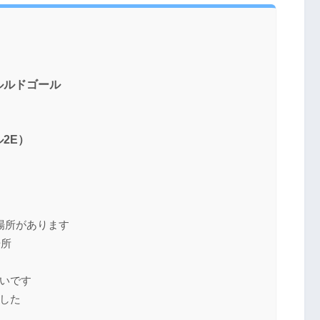
ャルルドゴール
2E）
場所があります
場所
いです
した