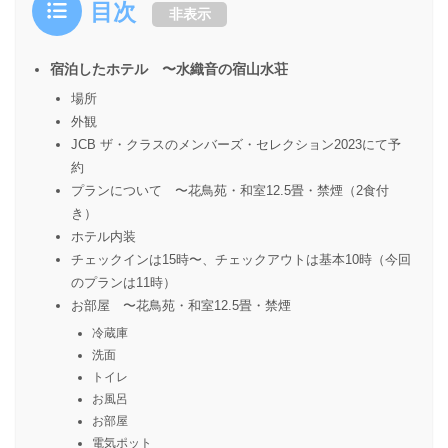
目次
非表示
宿泊したホテル 〜水織音の宿山水荘
場所
外観
JCB ザ・クラスのメンバーズ・セレクション2023にて予
約
プランについて 〜花鳥苑・和室12.5畳・禁煙（2食付
き）
ホテル内装
チェックインは15時〜、チェックアウトは基本10時（今回
のプランは11時）
お部屋 〜花鳥苑・和室12.5畳・禁煙
冷蔵庫
洗面
トイレ
お風呂
お部屋
電気ポット