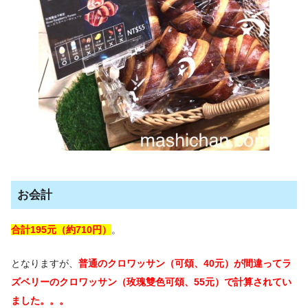
お会計
合計195元（約710円）
。
となりますが、
普通のクロワッサン（可頌、40元）が間違ってラ
ズベリーのクロワッサン（玫瑰雙色可頌、55元）で計算されてい
ました。。。