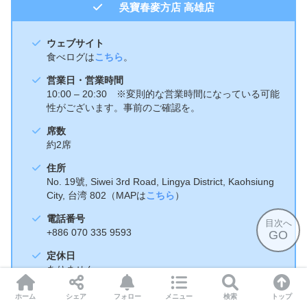
吳寶春麥方店 高雄店
ウェブサイト
食べログは
こちら
。
営業日・営業時間
10:00 – 20:30 ※変則的な営業時間になっている可能
性がございます。事前のご確認を。
席数
約2席
住所
No. 19號, Siwei 3rd Road, Lingya District, Kaohsiung
City, 台湾 802（MAPは
こちら
）
電話番号
目次へ
+886 070 335 9593
GO
定休日
ありません
その他
ホーム
シェア
フォロー
メニュー
検索
トップ
完全禁煙。現金、悠遊カードが利用できます。現在は