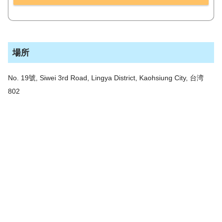
場所
No. 19號, Siwei 3rd Road, Lingya District, Kaohsiung City, 台湾
802