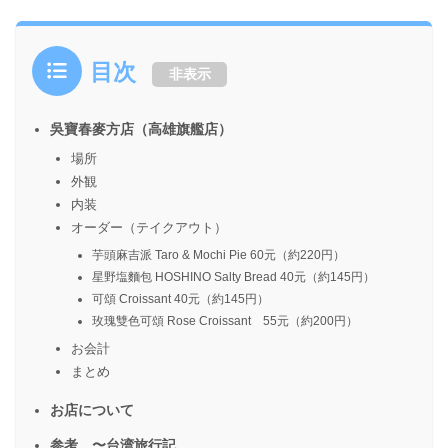
目次
非表示
吳寶春麥方店（高雄旗艦店）
場所
外観
内装
オーダー（テイクアウト）
芋頭麻吉派 Taro & Mochi Pie 60元（約220円）
星野塩麵包 HOSHINO Salty Bread 40元（約145円）
可頌 Croissant 40元（約145円）
玫瑰雙色可頌 Rose Croissant 55元（約200円）
お会計
まとめ
お店について
参考 〜台湾旅行記