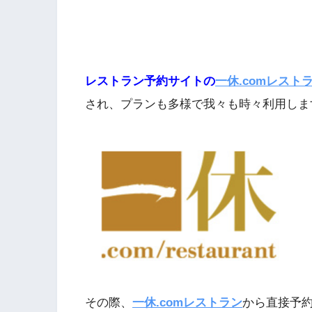
レストラン予約サイトの
一休.comレスト
され、プランも多様で我々も時々利用しま
その際、
一休.comレストラン
から直接予