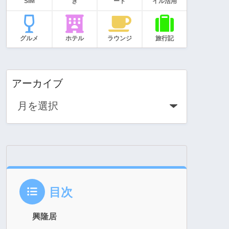
SIM
き
ード
イル活用
グルメ
ホテル
ラウンジ
旅行記
アーカイブ
目次
興隆居