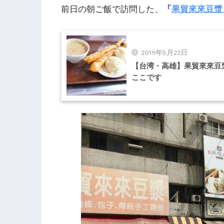
前日の朝ご飯で訪問した、
「
果貿來來豆漿
2019年5月22日
【台湾・高雄】果貿來來豆
ここです