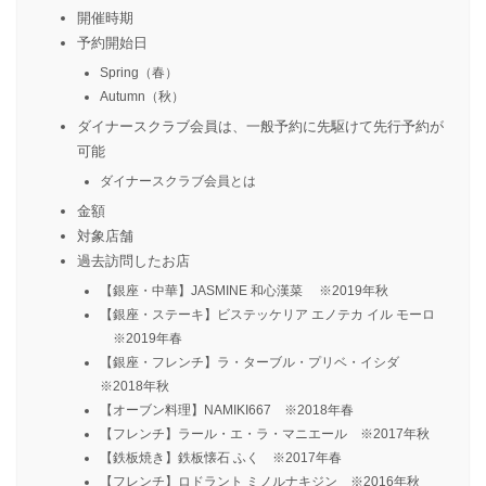
開催時期
予約開始日
Spring（春）
Autumn（秋）
ダイナースクラブ会員は、一般予約に先駆けて先行予約が
可能
ダイナースクラブ会員とは
金額
対象店舗
過去訪問したお店
【銀座・中華】JASMINE 和心漢菜 ※2019年秋
【銀座・ステーキ】ビステッケリア エノテカ イル モーロ
※2019年春
【銀座・フレンチ】ラ・ターブル・プリベ・イシダ
※2018年秋
【オーブン料理】NAMIKI667 ※2018年春
【フレンチ】ラール・エ・ラ・マニエール ※2017年秋
【鉄板焼き】鉄板懐石 ふく ※2017年春
【フレンチ】ロドラント ミノルナキジン ※2016年秋