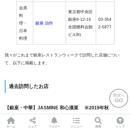
会席
東京都中央区
料
銀座8-12-15
03-354
理・
銀座 治作
全国燃料会館
2-5877
日本
ビルB1
料理
我々がこれまで銀座レストランウィークで訪問した店舗につい
て、以下に掲載します。
過去訪問したお店
目次へ
GO
【銀座・中華】JASMINE 和心漢菜 ※2019年秋
ホーム
シェア
フォロー
メニュー
検索
トップ