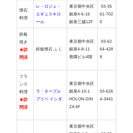
レ・ロジェ・
東京都中央区
03-35
懐石
エギュスキロ
銀座4-6-16
61-702
料理
ール
銀座三越12F
0
鉄板
東京都中央区
03-62
焼き
鉄板懐石 ふく
銀座4-8-11
64-428
★訪
善隣ビル4階
8
問済
フラ
東京都中央区
ンス
ラ・ターブル
銀座4-10-1
03-626
料理
プリベ イシダ
HOLON-GIN
4-3441
★訪
ZA 4F
問済
東京都中央区