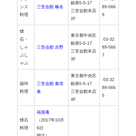
銀座5-5-17
ンス
三笠会館 榛名
89-566
三笠会館本店
料理
9
2F
懐
東京都中央区
石・
03-32
銀座5-5-17
しゃ
三笠会館 吉野
89-566
三笠会館本店
ぶし
7
3F
ゃぶ
東京都中央区
03-32
揚州
三笠会館 秦淮
銀座5-5-17
89-566
料理
春
三笠会館本店
5
4F
福遊庵
懐石
（2017年10月
料理
6日
閉店）