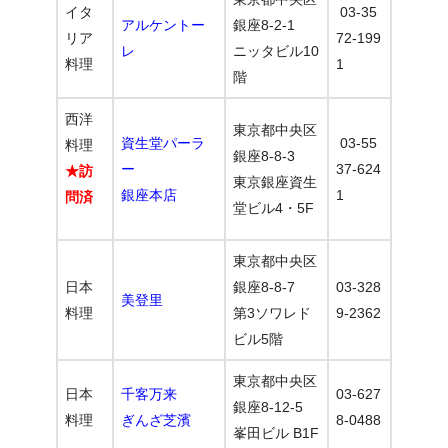
イタ
03-35
アルケントー
銀座8-2-1
リア
72-199
レ
ニッタビル10
料理
1
階
西洋
東京都中央区
資生堂パーラ
03-55
料理
銀座8-8-3
ー
37-624
★訪
東京銀座資生
銀座本店
1
問済
堂ビル4・5F
東京都中央区
日本
銀座8-8-7
03-328
美登里
料理
第3ソワレド
9-2362
ビル5階
東京都中央区
日本
千客万来
03-627
銀座8-12-5
料理
ぎんざ芝濱
8-0488
峯田ビル B1F