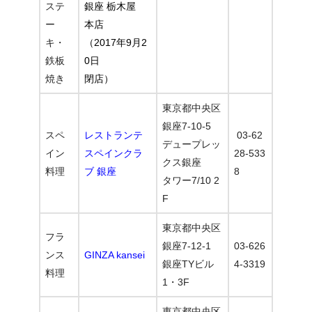
ステ
銀座 栃木屋
ー
本店
キ・
（2017年9月2
鉄板
0日
焼き
閉店）
東京都中央区
銀座7-10-5
スペ
レストランテ
03-62
デュープレッ
イン
スペインクラ
28-533
クス銀座
料理
ブ 銀座
8
タワー7/10 2
F
東京都中央区
フラ
銀座7-12-1
03-626
ンス
GINZA kansei
銀座TYビル
4-3319
料理
1・3F
東京都中央区