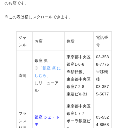
のお店です。
※この表は横にスクロールできます。
ジャ
電話番
お店
住所
ンル
号
東京都中央区
03-353
銀座 凛
銀座1-6-6
8-7775
※「
銀座 凛 に
※移転後、
※移転
寿司
しむら
」
東京都中央区
後：
にリニューア
銀座7-2-8
03-357
ル
東建ビルB1
5-5677
東京都中央区
フラ
銀座1-7-7
銀座 シェ・ト
03-552
ンス
ポーラ銀座ビ
モ
4-8868