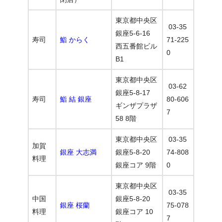
東京都中央区
03-35
銀座5-6-16
寿司
鮨 からく
71-225
西五番館ビル
0
B1
東京都中央区
03-62
銀座5-8-17
寿司
鮨 結 銀座
80-606
ギンザプラザ
7
58 8階
東京都中央区
03-35
加賀
銀座 大志満
銀座5-8-20
74-808
料理
銀座コア 9階
0
東京都中央区
03-35
中国
銀座5-8-20
銀座 桜蘭
75-078
料理
銀座コア 10
7