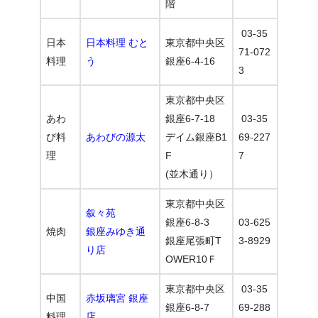
階
03-35
日本
日本料理 むと
東京都中央区
71-072
料理
う
銀座6-4-16
3
東京都中央区
あわ
銀座6-7-18
03-35
び料
あわびの源太
デイム銀座B1
69-227
理
F
7
(並木通り）
東京都中央区
叙々苑
銀座6-8-3
03-625
焼肉
銀座みゆき通
銀座尾張町T
3-8929
り店
OWER10Ｆ
東京都中央区
03-35
中国
赤坂璃宮 銀座
銀座6-8-7
69-288
料理
店