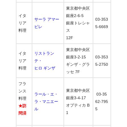
東京都中央区
イタ
銀座2-6-5
サーラ アマー
03-353
リア
銀座トレシャ
ビレ
5-6669
料理
ス
12F
東京都中央区
イタ
リストラン
銀座3-2-15
03-353
リア
テ・
ギンザ・グラ
5-2750
料理
ヒロ ギンザ
ッセ 7F
フラ
東京都中央区
ンス
ラール・エ・
03-35
銀座3-4-17
料理
ラ・マニエー
62-795
オプティカ B
★訪
ル
5
1
問済