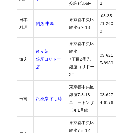
交詢ビル5F
2
03-35
日本
東京都中央区
割烹 中嶋
71-260
料理
銀座6-9-13
0
東京都中央区
叙々苑
銀座
03-621
焼肉
銀座コリドー
7丁目2番先
5-8989
店
銀座コリドー
2F
東京都中央区
銀座7-3-13
03-627
寿司
銀座鮨 すし緑
ニューギンザ
4-6176
ビル1号館
東京都中央区
銀座7-5-12