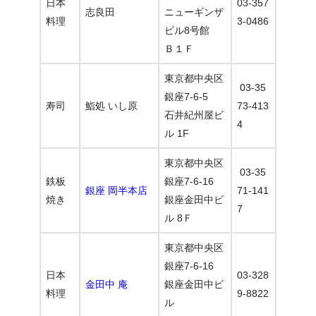
日本
03-357
志良田
ニューギンザ
料理
3-0486
ビル8号館
Ｂ１Ｆ
東京都中央区
03-35
銀座7-6-5
寿司
鮨処 いし原
73-413
石井紀州屋ビ
4
ル 1F
東京都中央区
03-35
鉄板
銀座7-6-16
銀座 岡半本店
71-141
焼き
銀座金田中ビ
7
ル 8Ｆ
東京都中央区
銀座7-6-16
日本
03-328
金田中 庵
銀座金田中ビ
料理
9-8822
ル