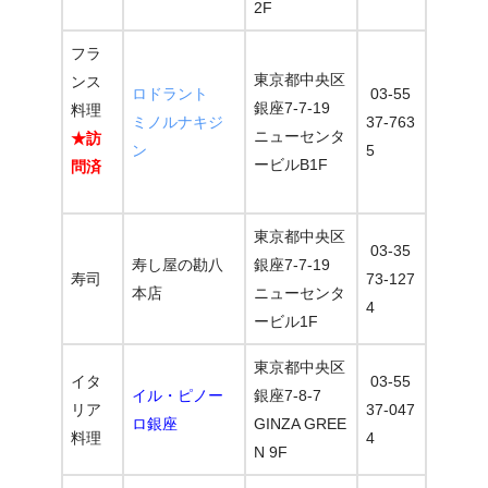
2F
フラ
東京都中央区
ンス
ロドラント
03-55
銀座7-7-19
料理
ミノルナキジ
37-763
ニューセンタ
★訪
ン
5
ービルB1F
問済
東京都中央区
03-35
寿し屋の勘八
銀座7-7-19
寿司
73-127
本店
ニューセンタ
4
ービル1F
東京都中央区
イタ
03-55
イル・ピノー
銀座7-8-7
リア
37-047
ロ銀座
GINZA GREE
料理
4
N 9F