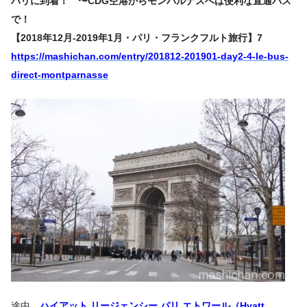
パリに到着！ 〜CDG空港からモンパルナスへは便利な直通バス
で！
【2018年12月-2019年1月・パリ・フランクフルト旅行】7
https://mashichan.com/entry/201812-201901-day2-4-le-bus-
direct-montparnasse
途中、
ハイアット リージェンシー パリ エトワール（Hyatt