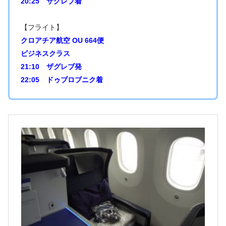
20:25 ザグレブ着
【フライト】
クロアチア航空 OU 664便
ビジネスクラス
21:10 ザグレブ発
22:05 ドゥブロブニク着